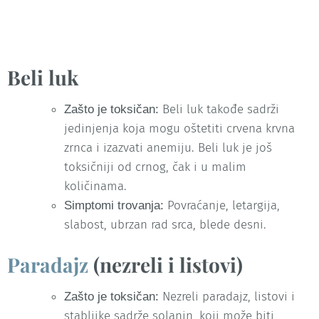
Beli luk
Beli luk takođe sadrži
Zašto je toksičan:
jedinjenja koja mogu oštetiti crvena krvna
zrnca i izazvati anemiju. Beli luk je još
toksičniji od crnog, čak i u malim
količinama.
Povraćanje, letargija,
Simptomi trovanja:
slabost, ubrzan rad srca, blede desni.
Paradajz
(nezreli i listovi)
Nezreli paradajz, listovi i
Zašto je toksičan:
stabljike sadrže solanin, koji može biti