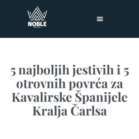
5 najboljih jestivih i 5
otrovnih povrća za
Kavalirske Španijele
Kralja Čarlsa