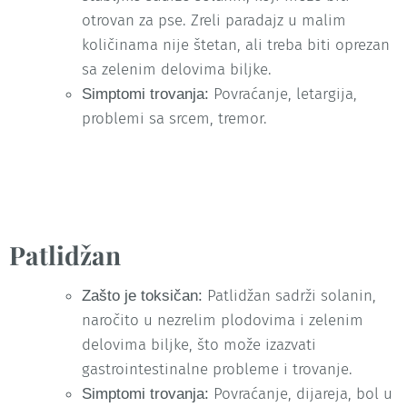
otrovan za pse. Zreli paradajz u malim
količinama nije štetan, ali treba biti oprezan
sa zelenim delovima biljke.
Povraćanje, letargija,
Simptomi trovanja:
problemi sa srcem, tremor.
Patlidžan
Patlidžan sadrži solanin,
Zašto je toksičan:
naročito u nezrelim plodovima i zelenim
delovima biljke, što može izazvati
gastrointestinalne probleme i trovanje.
Povraćanje, dijareja, bol u
Simptomi trovanja: