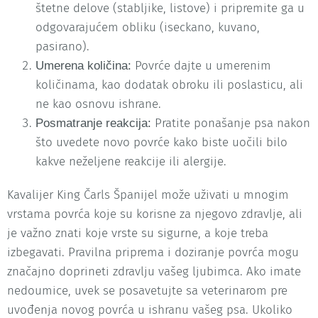
štetne delove (stabljike, listove) i pripremite ga u
odgovarajućem obliku (iseckano, kuvano,
pasirano).
Povrće dajte u umerenim
Umerena količina:
količinama, kao dodatak obroku ili poslasticu, ali
ne kao osnovu ishrane.
Pratite ponašanje psa nakon
Posmatranje reakcija:
što uvedete novo povrće kako biste uočili bilo
kakve neželjene reakcije ili alergije.
Kavalijer King Čarls Španijel može uživati u mnogim
vrstama povrća koje su korisne za njegovo zdravlje, ali
je važno znati koje vrste su sigurne, a koje treba
izbegavati. Pravilna priprema i doziranje povrća mogu
značajno doprineti zdravlju vašeg ljubimca. Ako imate
nedoumice, uvek se posavetujte sa veterinarom pre
uvođenja novog povrća u ishranu vašeg psa. Ukoliko