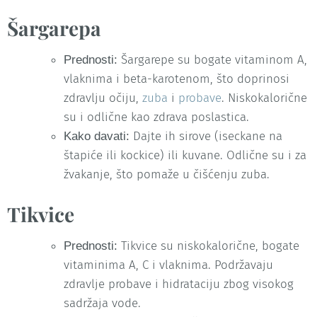
Šargarepa
Šargarepe su bogate vitaminom A,
Prednosti:
vlaknima i beta-karotenom, što doprinosi
zdravlju očiju,
zuba
i
probave
. Niskokalorične
su i odlične kao zdrava poslastica.
Dajte ih sirove (iseckane na
Kako davati:
štapiće ili kockice) ili kuvane. Odlične su i za
žvakanje, što pomaže u čišćenju zuba.
Tikvice
Tikvice su niskokalorične, bogate
Prednosti:
vitaminima A, C i vlaknima. Podržavaju
zdravlje probave i hidrataciju zbog visokog
sadržaja vode.