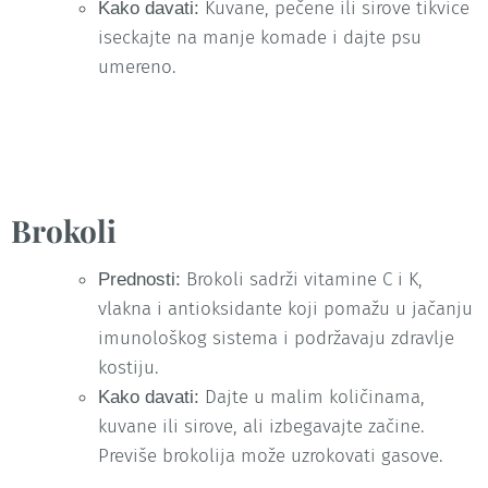
Kuvane, pečene ili sirove tikvice
Kako davati:
iseckajte na manje komade i dajte psu
umereno.
Brokoli
Brokoli sadrži vitamine C i K,
Prednosti:
vlakna i antioksidante koji pomažu u jačanju
imunološkog sistema i podržavaju zdravlje
kostiju.
Dajte u malim količinama,
Kako davati:
kuvane ili sirove, ali izbegavajte začine.
Previše brokolija može uzrokovati gasove.