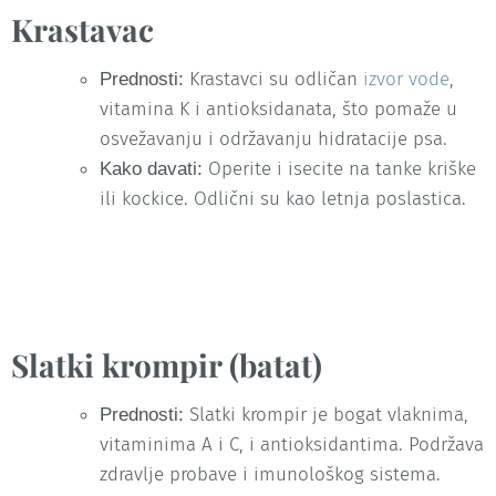
Krastavac
Krastavci su odličan
izvor vode
,
Prednosti:
vitamina K i antioksidanata, što pomaže u
osvežavanju i održavanju hidratacije psa.
Operite i isecite na tanke kriške
Kako davati:
ili kockice. Odlični su kao letnja poslastica.
Slatki krompir (batat)
Slatki krompir je bogat vlaknima,
Prednosti:
vitaminima A i C, i antioksidantima. Podržava
zdravlje probave i imunološkog sistema.