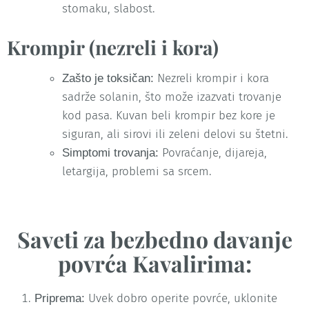
stomaku, slabost.
Krompir (nezreli i kora)
Nezreli krompir i kora
Zašto je toksičan:
sadrže solanin, što može izazvati trovanje
kod pasa. Kuvan beli krompir bez kore je
siguran, ali sirovi ili zeleni delovi su štetni.
Povraćanje, dijareja,
Simptomi trovanja:
letargija, problemi sa srcem.
Saveti za bezbedno davanje
povrća Kavalirima:
Uvek dobro operite povrće, uklonite
Priprema: