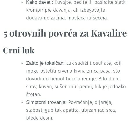
Kuvajte, pecite ili pasirajte slatki
Kako davati:
krompir pre davanja, ali izbegavajte
dodavanje začina, maslaca ili šećera.
5 otrovnih povrća za Kavalire
Crni luk
Luk sadrži tiosulfate, koji
Zašto je toksičan:
mogu oštetiti crvena krvna zrnca pasa, što
dovodi do hemolitičke anemije. Bilo da je
sirov, kuvan, sušen ili u prahu, luk je jednako
štetan.
Povraćanje, dijareja,
Simptomi trovanja:
slabost, gubitak apetita, ubrzan rad srca,
blede desni.