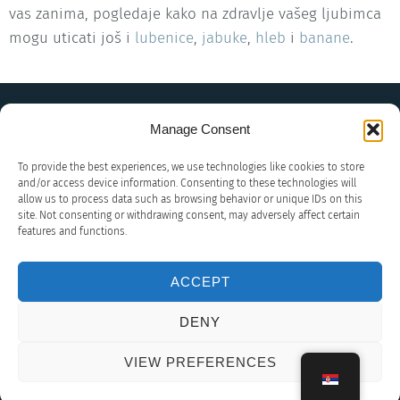
vas zanima, pogledaje kako na zdravlje vašeg ljubimca
mogu uticati još i
lubenice
,
jabuke
,
hleb
i
banane
.
Manage Consent
To provide the best experiences, we use technologies like cookies to store
and/or access device information. Consenting to these technologies will
allow us to process data such as browsing behavior or unique IDs on this
site. Not consenting or withdrawing consent, may adversely affect certain
features and functions.
+381
ACCEPT
637554692
DENY
Sva prava zadržana Noble Crown 2024.
VIEW PREFERENCES