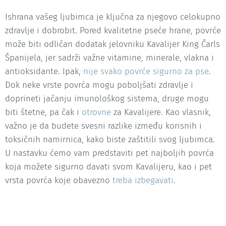
Ishrana vašeg ljubimca je ključna za njegovo celokupno
zdravlje i dobrobit. Pored kvalitetne pseće hrane, povrće
može biti odličan dodatak jelovniku Kavalijer King Čarls
Španijela, jer sadrži važne vitamine, minerale, vlakna i
antioksidante. Ipak,
nije svako povrće sigurno za pse
.
Dok neke vrste povrća mogu poboljšati zdravlje i
doprineti jačanju imunološkog sistema, druge mogu
biti štetne, pa čak i
otrovne
za Kavalijere. Kao vlasnik,
važno je da budete svesni razlike između korisnih i
toksičnih namirnica, kako biste zaštitili svog ljubimca.
U nastavku ćemo vam predstaviti pet najboljih povrća
koja možete sigurno davati svom Kavalijeru, kao i pet
vrsta povrća koje obavezno
treba izbegavati
.