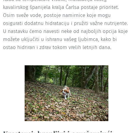
kavalirskog španijela kralja Čarlsa postaje prioritet.
Osim sveže vode, postoje namirnice koje mogu
osigurati dodatnu hidrataciju i pružiti važne nutrijente.
U nastavku ćemo navesti neke od najboljih opcija koje
možete uključiti u ishranu vašeg ljubimca, kako bi
ostao hidriran i zdrav tokom vrelih letnjih dana.