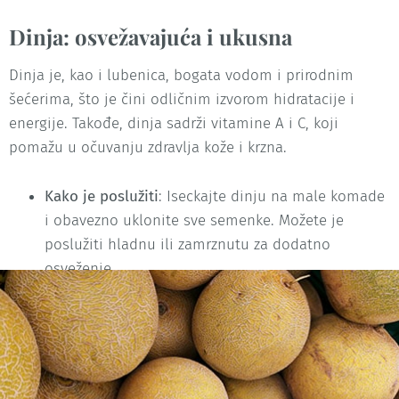
Dinja: osvežavajuća i ukusna
Dinja je, kao i lubenica, bogata vodom i prirodnim
šećerima, što je čini odličnim izvorom hidratacije i
energije. Takođe, dinja sadrži vitamine A i C, koji
pomažu u očuvanju zdravlja kože i krzna.
Kako je poslužiti
: Iseckajte dinju na male komade
i obavezno uklonite sve semenke. Možete je
poslužiti hladnu ili zamrznutu za dodatno
osveženje.
Celer: hidratacija i zdravlje desni
Celer je povrće sa visokim sadržajem vode i odličan je
izvor vitamina A, C i K. Takođe, njegova hrskava tekstura