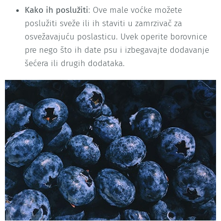
Kako ih poslužiti
: Ove male voćke možete
poslužiti sveže ili ih staviti u zamrzivač za
osvežavajuću poslasticu. Uvek operite borovnice
pre nego što ih date psu i izbegavajte dodavanje
šećera ili drugih dodataka.