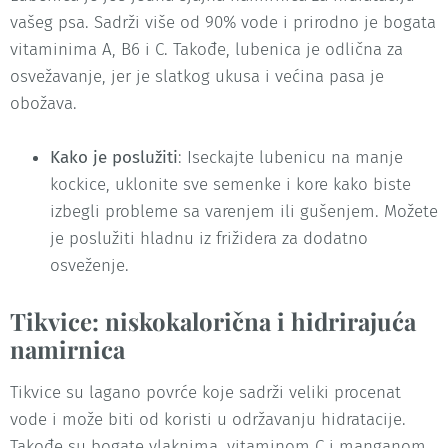
vašeg psa. Sadrži više od 90% vode i prirodno je bogata
vitaminima A, B6 i C. Takođe, lubenica je odlična za
osvežavanje, jer je slatkog ukusa i većina pasa je
obožava.
Kako je poslužiti
: Iseckajte lubenicu na manje
kockice, uklonite sve semenke i kore kako biste
izbegli probleme sa varenjem ili gušenjem. Možete
je poslužiti hladnu iz frižidera za dodatno
osveženje.
Tikvice: niskokalorična i hidrirajuća
namirnica
Tikvice su lagano povrće koje sadrži veliki procenat
vode i može biti od koristi u održavanju hidratacije.
Takođe su bogate vlaknima, vitaminom C i manganom,