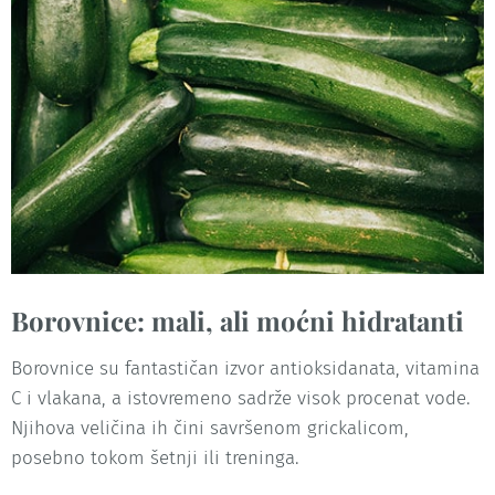
Borovnice: mali, ali moćni hidratanti
Borovnice su fantastičan izvor antioksidanata, vitamina
C i vlakana, a istovremeno sadrže visok procenat vode.
Njihova veličina ih čini savršenom grickalicom,
posebno tokom šetnji ili treninga.