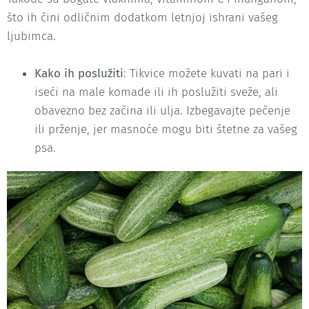
što ih čini odličnim dodatkom letnjoj ishrani vašeg
ljubimca.
Kako ih poslužiti
: Tikvice možete kuvati na pari i
iseći na male komade ili ih poslužiti sveže, ali
obavezno bez začina ili ulja. Izbegavajte pečenje
ili prženje, jer masnoće mogu biti štetne za vašeg
psa.