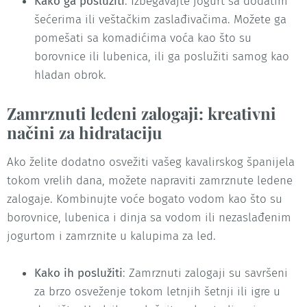
Kako ga poslužiti
: Izbegavajte jogurt sa dodatim
šećerima ili veštačkim zaslađivačima. Možete ga
pomešati sa komadićima voća kao što su
borovnice ili lubenica, ili ga poslužiti samog kao
hladan obrok.
Zamrznuti ledeni zalogaji: kreativni
načini za hidrataciju
Ako želite dodatno osvežiti vašeg kavalirskog španijela
tokom vrelih dana, možete napraviti zamrznute ledene
zalogaje. Kombinujte voće bogato vodom kao što su
borovnice, lubenica i dinja sa vodom ili nezaslađenim
jogurtom i zamrznite u kalupima za led.
Kako ih poslužiti
: Zamrznuti zalogaji su savršeni
za brzo osveženje tokom letnjih šetnji ili igre u