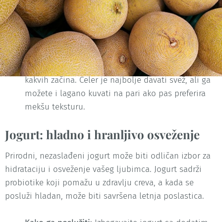
može pomoći u održavanju zdravlja desni i zuba vašeg
psa.
Kako ga poslužiti
: Operite celer i iseckajte ga na
manje komade. Izbegavajte dodavanje soli ili bilo
kakvih začina. Celer je najbolje davati svež, ali ga
možete i lagano kuvati na pari ako pas preferira
mekšu teksturu.
Jogurt: hladno i hranljivo osveženje
Prirodni, nezaslađeni jogurt može biti odličan izbor za
hidrataciju i osveženje vašeg ljubimca. Jogurt sadrži
probiotike koji pomažu u zdravlju creva, a kada se
posluži hladan, može biti savršena letnja poslastica.