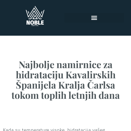
Najbolje namirnice za
hidrataciju Kavalirskih
Španijela Kralja Čarlsa
tokom toplih letnjih dana
Kada su temperature visoke, hidratacija vašeg