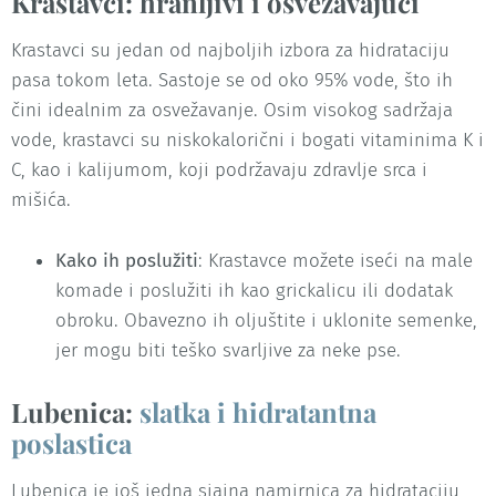
Krastavci: hranljivi i osvežavajući
Krastavci su jedan od najboljih izbora za hidrataciju
pasa tokom leta. Sastoje se od oko 95% vode, što ih
čini idealnim za osvežavanje. Osim visokog sadržaja
vode, krastavci su niskokalorični i bogati vitaminima K i
C, kao i kalijumom, koji podržavaju zdravlje srca i
mišića.
Kako ih poslužiti
: Krastavce možete iseći na male
komade i poslužiti ih kao grickalicu ili dodatak
obroku. Obavezno ih oljuštite i uklonite semenke,
jer mogu biti teško svarljive za neke pse.
Lubenica:
slatka i hidratantna
poslastica
Lubenica je još jedna sjajna namirnica za hidrataciju