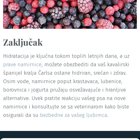
Zaključak
Hidratacija je ključna tokom toplih letnjih dana, a uz
prave namirnice
, možete obezbediti da vaš kavalirski
španijel kralja Čarlsa ostane hidriran, srećan i zdrav.
Osim vode, namirnice poput krastavaca, lubenice,
borovnica i jogurta pružaju osvežavajuće i hranljive
alternative. Uvek pratite reakciju vašeg psa na nove
namirnice i konsultujte se sa veterinarom kako biste
osigurali da su
bezbedne za vašeg ljubimca.