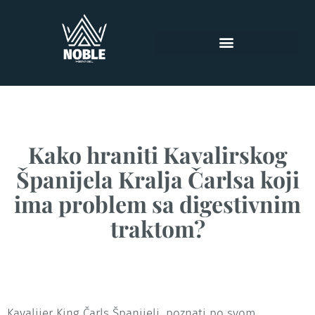
Kako hraniti Kavalirskog
Španijela Kralja Čarlsa koji
ima problem sa digestivnim
traktom?
Kavalijer King Čarls Španijeli, poznati po svom