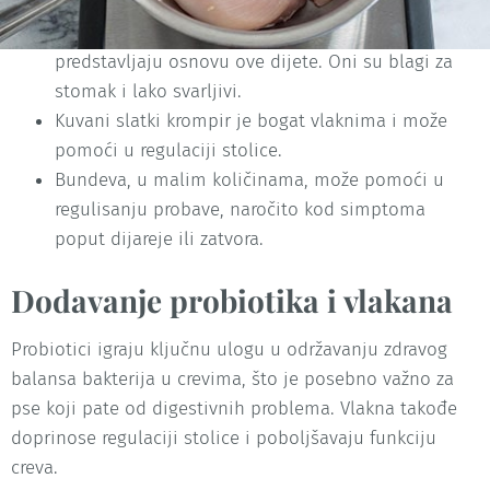
Kuvana piletina (bez kože i kostiju) i beli pirinač
predstavljaju osnovu ove dijete. Oni su blagi za
stomak i lako svarljivi.
Kuvani slatki krompir je bogat vlaknima i može
pomoći u regulaciji stolice.
Bundeva, u malim količinama, može pomoći u
regulisanju probave, naročito kod simptoma
poput dijareje ili zatvora.
Dodavanje probiotika i vlakana
Probiotici igraju ključnu ulogu u održavanju zdravog
balansa bakterija u crevima, što je posebno važno za
pse koji pate od digestivnih problema. Vlakna takođe
doprinose regulaciji stolice i poboljšavaju funkciju
creva.