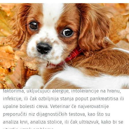
Sadržaj:
Konsultujte se sa veterinarom
Pre nego što napravite bilo kakve promene u ishrani,
obavezno se posavetujte sa veterinarom. Problemi sa
digestivnim traktom mogu biti izazvani različitim
faktorima, uključujući alergije, intolerancije na hranu,
infekcije, ili čak ozbiljnija stanja poput pankreatitisa ili
upalne bolesti creva. Veterinar će najverovatnije
preporučiti niz dijagnostičkih testova, kao što su
analiza krvi, analiza stolice, ili čak ultrazvuk, kako bi se