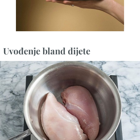
Uvođenje bland dijete
Ako vaš pas ima akutne probleme sa digestivnim
traktom, poput povraćanja ili dijareje, bland dijeta
može biti korisna. Ova vrsta ishrane uključuje
jednostavne, blage i lako svarljive namirnice koje
pomažu smirivanju stomaka. Bland dijeta obično traje
nekoliko dana, a zatim se postepeno prelazi na redovnu
hranu, kako bi se izbeglo preopterećenje sistema.
Kako postupiti: