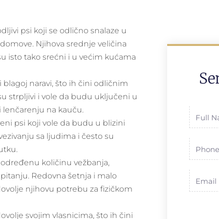
dljivi psi koji se odlično snalaze u
e domove. Njihova srednje veličina
su isto tako srećni i u većim kućama
Se
i blagoj naravi, što ih čini odličnim
u strpljivi i vole da budu uključeni u
ili lenčarenju na kauču.
eni psi koji vole da budu u blizini
 vezivanju sa ljudima i često su
utku.
 određenu količinu vežbanja,
m pitanju. Redovna šetnja i malo
ovolje njihovu potrebu za fizičkom
ovolje svojim vlasnicima, što ih čini