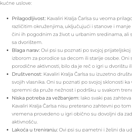
kućne uslove:
Prilagodljivost:
Kavaliri Kralja Čarlsa su veoma prilago
različitim okruženjima, uključujući i stanove i manj
čini ih pogodnim za život u urbanim sredinama, ali 
sa dvorištem.
Blaga narav:
Ovi psi su poznati po svojoj prijateljskoj 
izborom za porodice sa decom ili starije osobe. Oni s
porodične aktivnosti, bilo da je reč o igri u dvorištu 
Društvenost:
Kavaliri Kralja Čarlsa su izuzetno društv
svojih vlasnika. Oni su poznati po svojoj sklonosti ka
spremni da pruže nežnost i podršku u svakom tren
Niska potreba za vežbanjem:
Iako svaki pas zahteva
Kavaliri Kralja Čarlsa nisu preterano zahtevni po to
vremena provedeno u igri obično su dovoljni da zad
aktivnošću.
Lakoća u treniranju:
Ovi psi su pametni i željni da ud