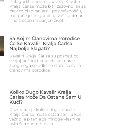
Prilagoditi dnevne obaveze Kavaliru
Kralja Čarlsa može biti izazovno, ali sa
pravim planiranjem i posvećenošću,
moguće je osigurati da vaš ljubimac
ima srećan i ispunjen život.
Sa Kojim Članovima Porodice
Će Se Kavaliri Kralja Čarlsa
Najbolje Slagati?
Kavaliri Kralja Čarlsa su poznati po
svojoj nežnoj i prijateljskoj naravi,
zbog čega se odlično slažu sa svim
članovima porodice.
Koliko Dugo Kavalir Kralja
Čarlsa Može Da Ostane Sam U
Kući?
Razmatranje koliko dugo Kavalir
Kralja Čarlsa može ostati sam u kući
važno je pitanje za mnoge vlasnike
ovih šarmantnih pasa.