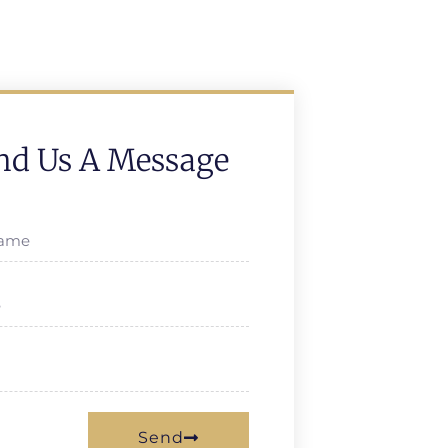
nd Us A Message
Send