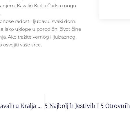
čanjem, Kavaliri Kralja Čarlsa mogu
.
 donose radost i ljubav u svaki dom.
 se lako uklope u porodični život čine
nja. Ako tražite vernog i ljubaznog
o osvojiti vaše srce.
Koliko Je Teško Prilagoditi Dnevne Obaveze Kavaliru Kralja Čarlsa?