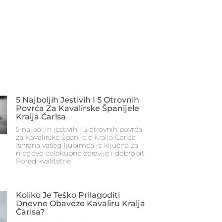
5 Najboljih Jestivih I 5 Otrovnih
Povrća Za Kavalirske Španijele
Kralja Čarlsa
5 najboljih jestivih i 5 otrovnih povrća
za Kavalirske Španijele Kralja Čarlsa
Ishrana vašeg ljubimca je ključna za
njegovo celokupno zdravlje i dobrobit.
Pored kvalitetne
Koliko Je Teško Prilagoditi
Dnevne Obaveze Kavaliru Kralja
Čarlsa?