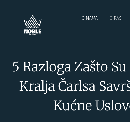
O NAMA
O RASI
5 Razloga Zašto Su 
Kralja Čarlsa Savr
Kućne Uslov