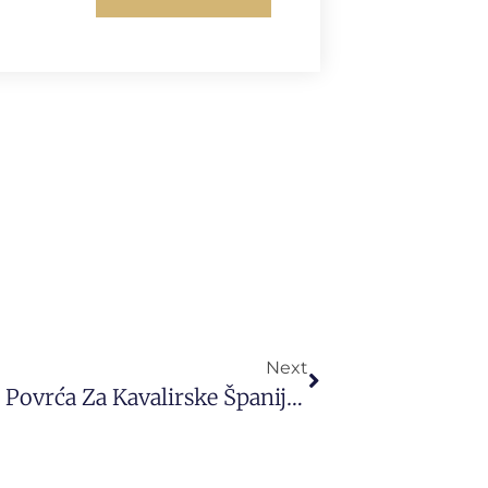
Next
5 Najboljih Jestivih I 5 Otrovnih Povrća Za Kavalirske Španijele Kralja Čarlsa