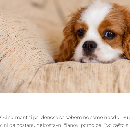
Ovi šarmantni psi donose sa sobom ne samo neodoljivu spo
čini da postanu neizostavni članovi porodice. Evo zašto su 