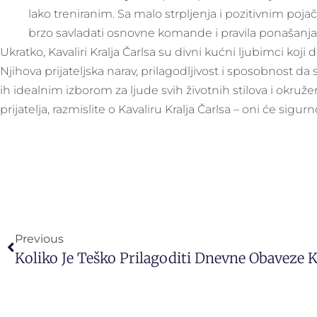
lako treniranim. Sa malo strpljenja i pozitivnim poja
brzo savladati osnovne komande i pravila ponašanja
Ukratko, Kavaliri Kralja Čarlsa su divni kućni ljubimci koji
Njihova prijateljska narav, prilagodljivost i sposobnost da
ih idealnim izborom za ljude svih životnih stilova i okruže
prijatelja, razmislite o Kavaliru Kralja Čarlsa – oni će sigurn
Previous