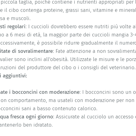
 piccola taglia, poiché contiene i nutrienti appropriati per l
e il cibo contenga proteine, grassi sani, vitamine e mineral
sa e muscoli.
sti regolari
: I cuccioli dovrebbero essere nutriti più volte a
no a 6 mesi di età, la maggior parte dei cuccioli mangia 3-4
ccessivamente, è possibile ridurre gradualmente il numero 
itate di sovralimentare
: Fate attenzione a non sovralimenta
valier sono inclini all'obesità. Utilizzate le misure e le po
truzioni del produttore del cibo o i consigli del veterinario.
i aggiuntivi:
ate i bocconcini con moderazione
: I bocconcini sono un 
on comportamento, ma usateli con moderazione per non c
cconcini sani a basso contenuto calorico.
qua fresca ogni giorno
: Assicurate al cucciolo un accesso 
ntenerlo ben idratato.