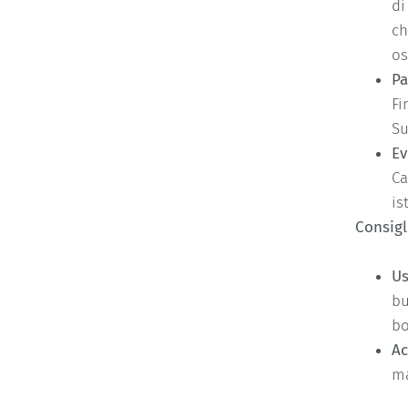
di
ch
os
Pa
Fi
Su
Ev
Ca
is
Consigl
Us
bu
bo
Ac
ma