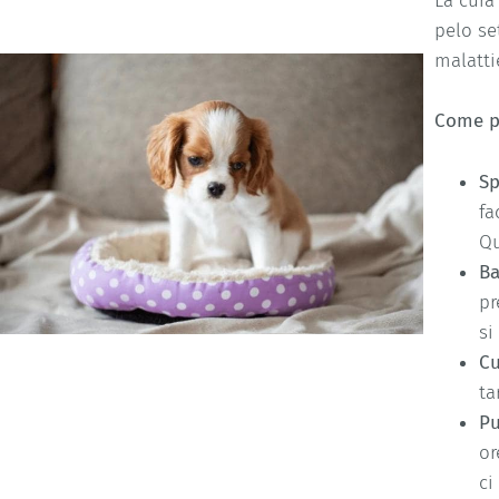
La cura
pelo se
malatti
Come p
Sp
fa
Qu
B
pr
si
Cu
ta
Pu
or
ci