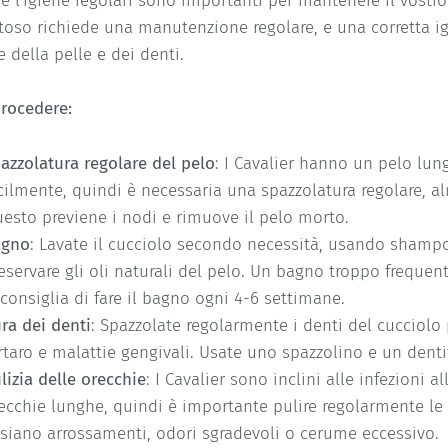
 e l'igiene regolari sono importanti per mantenere il vostro C
toso richiede una manutenzione regolare, e una corretta ig
e della pelle e dei denti.
rocedere:
azzolatura regolare del pelo
: I Cavalier hanno un pelo lu
cilmente, quindi è necessaria una spazzolatura regolare, a
esto previene i nodi e rimuove il pelo morto.
agno
: Lavate il cucciolo secondo necessità, usando shampo
eservare gli oli naturali del pelo. Un bagno troppo frequent
 consiglia di fare il bagno ogni 4-6 settimane.
ra dei denti
: Spazzolate regolarmente i denti del cucciolo
rtaro e malattie gengivali. Usate uno spazzolino e un dentifr
lizia delle orecchie
: I Cavalier sono inclini alle infezioni a
ecchie lunghe, quindi è importante pulire regolarmente le 
 siano arrossamenti, odori sgradevoli o cerume eccessivo.