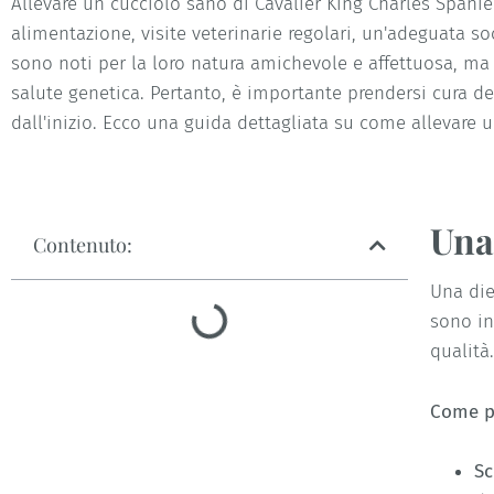
Allevare un cucciolo sano di Cavalier King Charles Spaniel
alimentazione, visite veterinarie regolari, un'adeguata soci
sono noti per la loro natura amichevole e affettuosa, ma
salute genetica. Pertanto, è importante prendersi cura del
dall'inizio. Ecco una guida dettagliata su come allevare u
Una
Contenuto:
Una die
sono in
qualità.
Come p
Sc