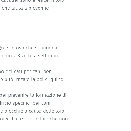
avalier sano e felice. Il loro
iene aiuta a prevenire
ngo e setoso che si annoda
lmeno 2-3 volte a settimana.
o delicati per cani per
e può irritare la pelle, quindi
 per prevenire la formazione di
icio specifici per cani.
lle orecchie a causa delle loro
orecchie e controllare che non