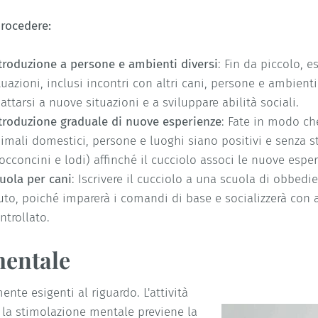
rocedere:
troduzione a persone e ambienti diversi
: Fin da piccolo, e
tuazioni, inclusi incontri con altri cani, persone e ambienti
attarsi a nuove situazioni e a sviluppare abilità sociali.
troduzione graduale di nuove esperienze
: Fate in modo che
imali domestici, persone e luoghi siano positivi e senza str
occoncini e lodi) affinché il cucciolo associ le nuove espe
uola per cani
: Iscrivere il cucciolo a una scuola di obbed
uto, poiché imparerà i comandi di base e socializzerà con 
ntrollato.
 mentale
nte esigenti al riguardo. L'attività
e la stimolazione mentale previene la