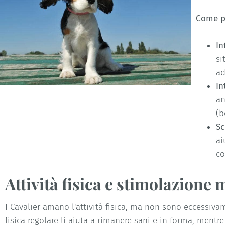
Come p
In
si
ad
In
an
(b
Sc
ai
co
Attività fisica e stimolazione
I Cavalier amano l'attività fisica, ma non sono eccessivame
fisica regolare li aiuta a rimanere sani e in forma, mentr