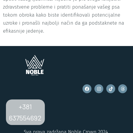
zdravstvene probleme i pratiti ponašanje vašeg psa
tokom obroka kako biste identifikovali potencijalne
uzroke i pronašli najbolji način da ga podstaknete na
efikasnije jedenje.
+381
637554692
Sva prava zadržana Noble Crown 2024.