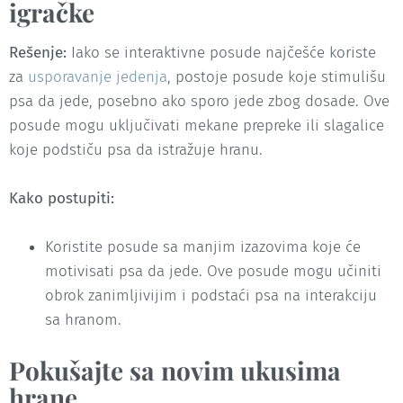
igračke
Rešenje:
Iako se interaktivne posude najčešće koriste
za
usporavanje jedenja
, postoje posude koje stimulišu
psa da jede, posebno ako sporo jede zbog dosade. Ove
posude mogu uključivati mekane prepreke ili slagalice
koje podstiču psa da istražuje hranu.
Kako postupiti:
Koristite posude sa manjim izazovima koje će
motivisati psa da jede. Ove posude mogu učiniti
obrok zanimljivijim i podstaći psa na interakciju
sa hranom.
Pokušajte sa novim ukusima
hrane