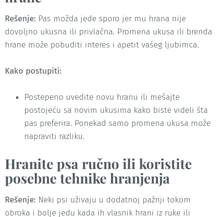
Rešenje:
Pas možda jede sporo jer mu hrana nije
dovoljno ukusna ili privlačna. Promena ukusa ili brenda
hrane može pobuditi interes i apetit vašeg ljubimca.
Kako postupiti:
Postepeno uvedite novu hranu ili mešajte
postojeću sa novim ukusima kako biste videli šta
pas preferira. Ponekad samo promena ukusa može
napraviti razliku.
Hranite psa ručno ili koristite
posebne tehnike hranjenja
Rešenje:
Neki psi uživaju u dodatnoj pažnji tokom
obroka i bolje jedu kada ih vlasnik hrani iz ruke ili