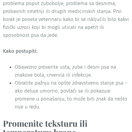
problema poput zubobolje, problema sa desnima,
probavnih smetnji ili drugih medicinskih stanja. Prvi
korak je poseta veterinaru kako bi se isključili bilo kakvi
fizički uzroci koji bi mogli uticati na apetit ili
sposobnost psa da jede.
Kako postupiti:
Obavezno proverite usta, zube i desni psa na
znakove bola, crvenila ili infekcije.
Obratite pažnju na opšte zdravstveno stanje psa –
ako deluje umorno, povlači se ili pokazuje
promene u ponašanju, to može biti znak da nešto
nije u redu.
Promenite teksturu ili