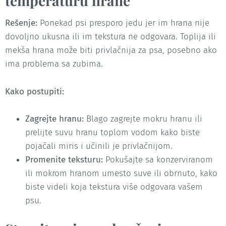
temperaturu hrane
Rešenje:
Ponekad psi presporo jedu jer im hrana nije
dovoljno ukusna ili im tekstura ne odgovara. Toplija ili
mekša hrana može biti privlačnija za psa, posebno ako
ima problema sa zubima.
Kako postupiti:
Zagrejte hranu:
Blago zagrejte mokru hranu ili
prelijte suvu hranu toplom vodom kako biste
pojačali miris i učinili je privlačnijom.
Promenite teksturu:
Pokušajte sa konzerviranom
ili mokrom hranom umesto suve ili obrnuto, kako
biste videli koja tekstura više odgovara vašem
psu.