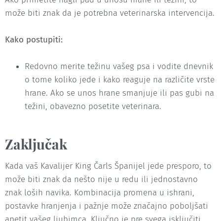
može biti znak da je potrebna veterinarska intervencija.
Kako postupiti:
Redovno merite težinu vašeg psa i vodite dnevnik
o tome koliko jede i kako reaguje na različite vrste
hrane. Ako se unos hrane smanjuje ili pas gubi na
težini, obavezno posetite veterinara.
Zaključak
Kada vaš Kavalijer King Čarls Španijel jede presporo, to
može biti znak da nešto nije u redu ili jednostavno
znak loših navika. Kombinacija promena u ishrani,
postavke hranjenja i pažnje može značajno poboljšati
apetit vašeg ljubimca. Ključno je pre svega isključiti