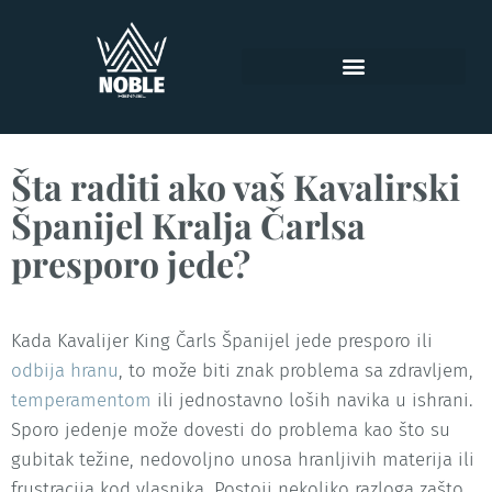
Šta raditi ako vaš Kavalirski
Španijel Kralja Čarlsa
presporo jede?
Kada Kavalijer King Čarls Španijel jede presporo ili
odbija hranu
, to može biti znak problema sa zdravljem,
temperamentom
ili jednostavno loših navika u ishrani.
Sporo jedenje može dovesti do problema kao što su
gubitak težine, nedovoljno unosa hranljivih materija ili
frustracija kod vlasnika. Postoji nekoliko razloga zašto