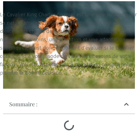
Le Cavalier King Charles Spaniel est une race connue pour
sa nature amicale, douce et affectueuse, ce qui en fait
d'excellents chiens de famille. Cependant, chaque chien
nécessite des soins, une attention et une adaptation
spécifiques, il est donc important d'évaluer si le Cavalier
correspond à votre mode de vie et aux besoins de votre
famille. Voici les aspects clés à prendre en compte pour
prendre la bonne décision.
Sommaire :