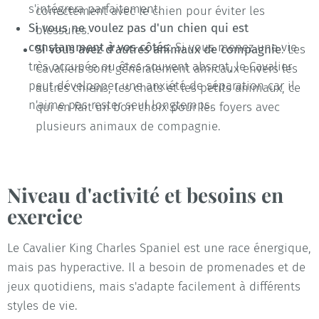
s'intégrera parfaitement.
correctement avec le chien pour éviter les
Si vous ne voulez pas d'un chien qui est
blessures.
constamment à vos côtés
: Si vous menez une vie
Si vous avez d'autres animaux de compagnie
: Les
très occupée ou êtes souvent absent, le Cavalier
Cavaliers sont généralement amicaux envers les
peut développer une anxiété de séparation car il
autres chiens, les chats et les petits animaux, ce
n'aime pas rester seul longtemps.
qui en fait un bon choix pour les foyers avec
plusieurs animaux de compagnie.
Niveau d'activité et besoins en
exercice
Le Cavalier King Charles Spaniel est une race énergique,
mais pas hyperactive. Il a besoin de promenades et de
jeux quotidiens, mais s'adapte facilement à différents
styles de vie.