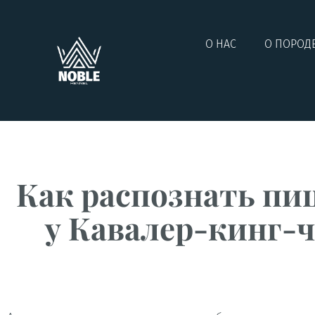
О НАС
О ПОРОД
Как распознать пи
у Кавалер-кинг-ч