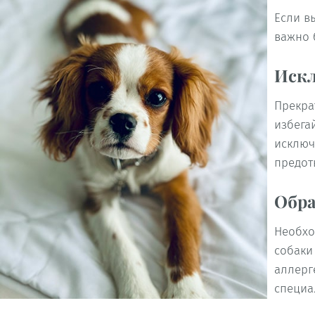
Если в
важно 
Иск
Прекра
избега
исключ
предот
Обра
Необхо
собаки
аллерг
специа