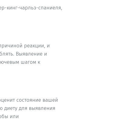
ер-кинг-чарльз-спаниеля,
причиной реакции, и
еблять. Выявление и
лючевым шагом к
оценит состояние вашей
ю диету для выявления
робы или