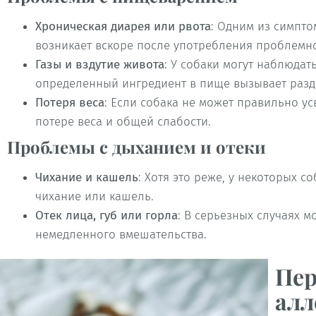
Хроническая диарея или рвота
: Одним из симпт
возникает вскоре после употребления проблемн
Газы и вздутие живота
: У собаки могут наблюдат
определенный ингредиент в пище вызывает раз
Потеря веса
: Если собака не может правильно ус
потере веса и общей слабости.
Проблемы с дыханием и отеки
Чихание и кашель
: Хотя это реже, у некоторых 
чихание или кашель.
Отек лица, губ или горла
: В серьезных случаях м
немедленного вмешательства.
Пер
алл