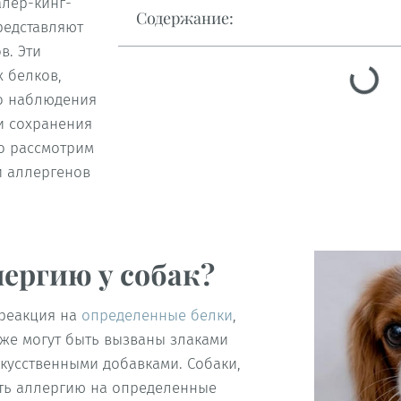
алер-кинг-
Содержание:
редставляют
в. Эти
х белков,
го наблюдения
и сохранения
о рассмотрим
и аллергенов
ергию у собак?
 реакция на
определенные белки
,
акже могут быть вызваны злаками
кусственными добавками. Собаки,
ить аллергию на определенные