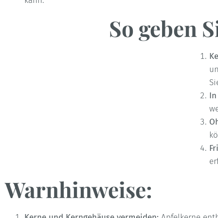
kann.
So geben Si
Ke
un
Si
In
we
Oh
kö
Fr
er
Warnhinweise:
Kerne und Kerngehäuse vermeiden:
Apfelkerne ent