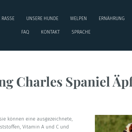
E RASSE
UNSERE HUNDE
WELPEN
ERNÄHRUNG
FAQ
KONTAKT
SPRACHE
ng Charles Spaniel Äpf
d sie können eine ausgezeichnete,
aststoffen, Vitamin A und C und