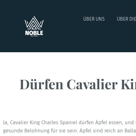
ÜBER UNS
ÜBER DI
Dürfen Cavalier Ki
Ja, Cavalier King Charles Spaniel dürfen Äpfel essen, un
gesunde Belohnung für sie sein. Äpfel sind reich an Ball