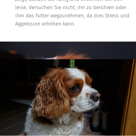
leise. Versuchen Sie nicht, ihn zu berühren oder
ihm das Futter wegzunehmen, da dies Stress und
Aggression erhöhen kann.
Etablieren Sie eine
Fütterungsroutine und eine
sichere Umgebung
Schaffen Sie eine vorhersehbare Fütterungsumgebung,
die sicher und ruhig ist. Hunde, die das Gefühl haben,
dass ihre Mahlzeiten routinemäßig und ungestört sind,
neigen weniger zu aggressivem Verhalten.
So gehen Sie vor: